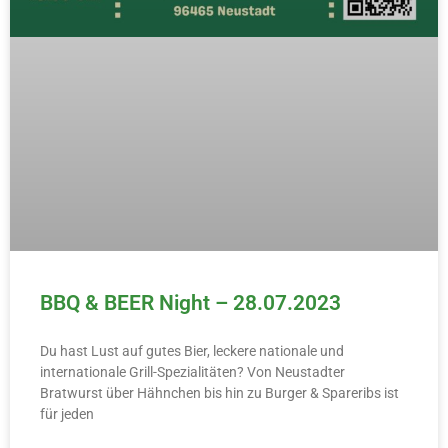
BBQ & BEER Night – 28.07.2023
Du hast Lust auf gutes Bier, leckere nationale und
internationale Grill-Spezialitäten? Von Neustadter
Bratwurst über Hähnchen bis hin zu Burger & Spareribs ist
für jeden